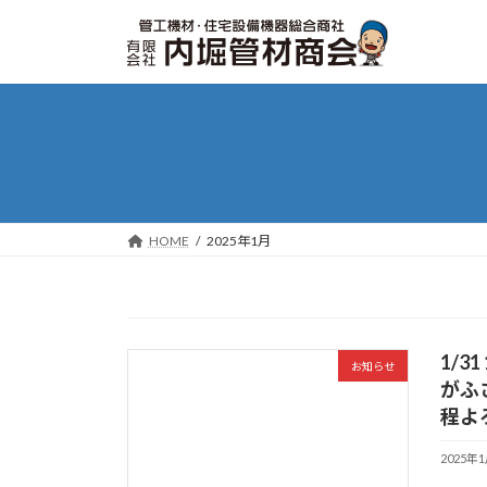
コ
ナ
ン
ビ
テ
ゲ
ン
ー
ツ
シ
へ
ョ
ス
ン
キ
に
ッ
移
HOME
2025年1月
プ
動
1/
お知らせ
がふ
程よ
2025年